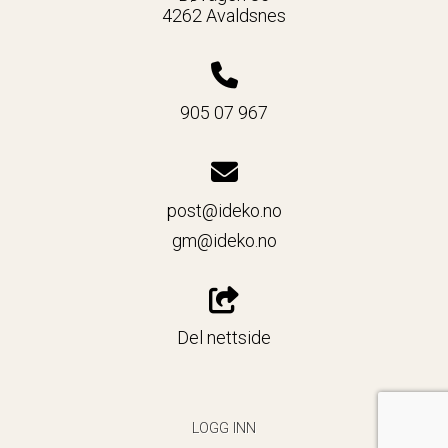
4262 Avaldsnes
905 07 967
post@ideko.no
gm@ideko.no
Del nettside
LOGG INN