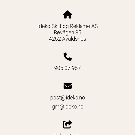
Ideko Skilt og Reklame AS
Bøvågen 35
4262 Avaldsnes
905 07 967
post@ideko.no
gm@ideko.no