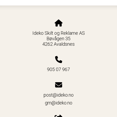
Ideko Skilt og Reklame AS
Bøvågen 35
4262 Avaldsnes
905 07 967
post@ideko.no
gm@ideko.no