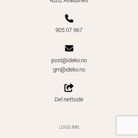
4262 Avaldsnes
905 07 967
post@ideko.no
gm@ideko.no
Del nettside
LOGG INN